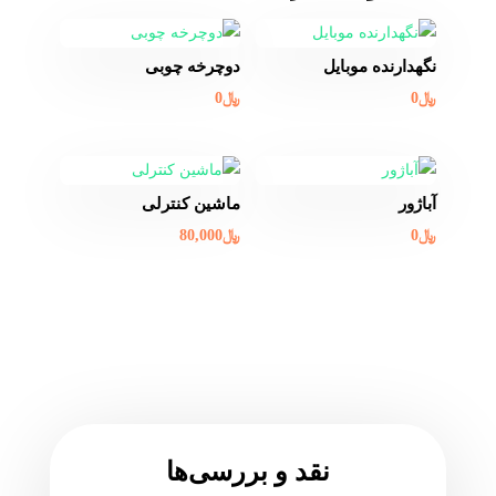
نگهدارنده موبایل
دوچرخه چوبی
﷼
0
﷼
0
آباژور
ماشین کنترلی
﷼
0
﷼
80,000
نقد و بررسی‌ها