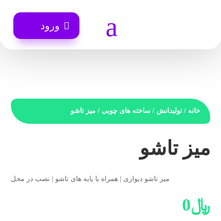
a
ورود
خانه
/
تولیدانش
/
ساخته های چوبی
/ میز تاشو
میز تاشو
میز تاشو دیواری | همراه با پایه های تاشو | نصب در محل
﷼
0