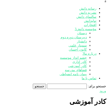
a
رسانه دانش
نشریه دانش
سالنمای دانش
تولیدانش
افتخارات
مؤسسه دانش
3
دبستان
دبیرستان دوره دوم
دانشیار
سمینار علمی
کانون احسان
درباره ما
3
چشم انداز موسسه
کادر اداری
کادر آموزشی
فضاهای مدرسه
پیمان نامه انضباطی
تماس با ما
جستجو برای:
ورود
کادر آموزشی