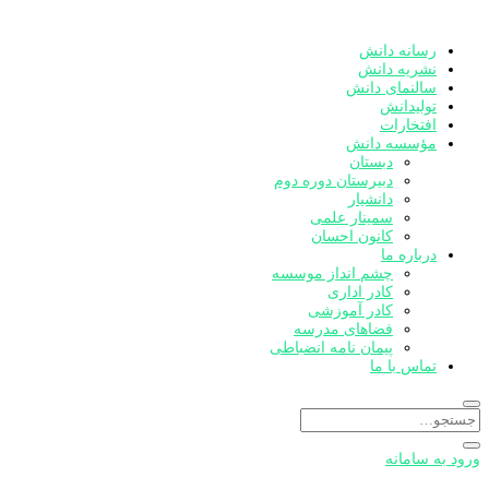
رسانه دانش
نشریه دانش
سالنمای دانش
تولیدانش
افتخارات
مؤسسه دانش
دبستان
دبیرستان دوره دوم
دانشیار
سمینار علمی
کانون احسان
درباره ما
چشم انداز موسسه
کادر اداری
کادر آموزشی
فضاهای مدرسه
پیمان نامه انضباطی
تماس با ما
ورود به سامانه