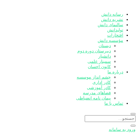
رسانه دانش
نشریه دانش
سالنمای دانش
تولیدانش
افتخارات
مؤسسه دانش
دبستان
دبیرستان دوره دوم
دانشیار
سمینار علمی
کانون احسان
درباره ما
چشم انداز موسسه
کادر اداری
کادر آموزشی
فضاهای مدرسه
پیمان نامه انضباطی
تماس با ما
ورود به سامانه