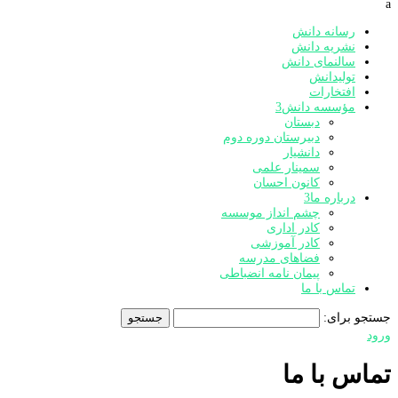
a
رسانه دانش
نشریه دانش
سالنمای دانش
تولیدانش
افتخارات
مؤسسه دانش
3
دبستان
دبیرستان دوره دوم
دانشیار
سمینار علمی
کانون احسان
درباره ما
3
چشم انداز موسسه
کادر اداری
کادر آموزشی
فضاهای مدرسه
پیمان نامه انضباطی
تماس با ما
جستجو برای:
ورود
تماس با ما