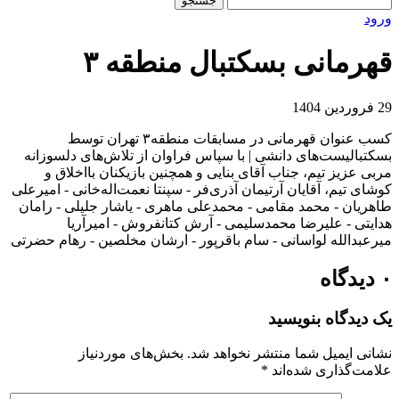
برای:
ورود
قهرمانی بسکتبال منطقه ۳
29 فروردین 1404
کسب عنوان قهرمانی در مسابقات منطقه۳ تهران توسط
بسکتبالیست‌های دانشی | با سپاس فراوان از تلاش‌های دلسوزانه
مربی عزیز تیم، جناب آقای بنایی و همچنین بازیکنان بااخلاق و
کوشای تیم، آقایان آرتیمان آذری‌فر - سپنتا نعمت‌اله‌خانی - امیرعلی
طاهریان - محمد مقامی - محمدعلی ماهری - یاشار جلیلی - رامان
هدایتی - علیرضا محمدسلیمی - آرش کتانفروش - امیرآریا
میرعبدالله لواسانی - سام باقرپور - ارشان مخلصین - رهام حضرتی
۰ دیدگاه
یک دیدگاه بنویسید
نشانی ایمیل شما منتشر نخواهد شد.
بخش‌های موردنیاز
علامت‌گذاری شده‌اند
*