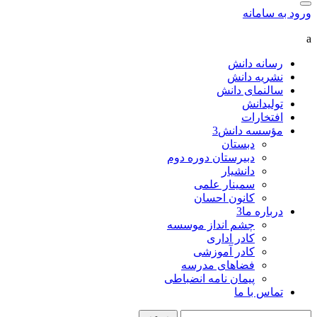
ورود به سامانه
a
رسانه دانش
نشریه دانش
سالنمای دانش
تولیدانش
افتخارات
مؤسسه دانش
3
دبستان
دبیرستان دوره دوم
دانشیار
سمینار علمی
کانون احسان
درباره ما
3
چشم انداز موسسه
کادر اداری
کادر آموزشی
فضاهای مدرسه
پیمان نامه انضباطی
تماس با ما
جستجو