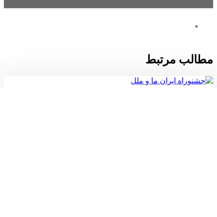
مطالب مرتبط
جشنوراه ایران ما و ملل
توسط
آقای مهدی زاده
|
15 مرداد 1405
مقدمه و اهداف جشنواره جشنواره «ایران ما و ملل» رویدادی سالانه و
پژوهش‌محور در دبیرستان ماست که با هدف ارتقای سطح آگاهی دانش‌آموزان
نسبت به ظرفیت‌های داخلی و بین‌المللی برگزار...
جلسه آشنایی با رباتیک و مسابقات روبوکاپ
توسط
آقای مهدی زاده
|
31 تیر 1405