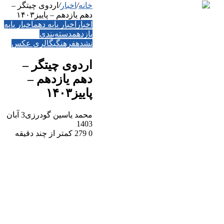
خانه
/
اخبار
/
اردوی چیتگر –
دهم یازدهم – پاییز۱۴۰۳
اخبار
اخبار پایه دهم
اخبار پایه
یازدهم
دسته‌بندی
نشده
فرهنگی
گالری عکس
اردوی چیتگر –
دهم یازدهم –
پاییز۱۴۰۳
صفحه اصلی
محمد یاسین گودرزی
3 آبان
1403
0
279
کمتر از چند دقیقه
کادر اجرایی
کادر آموزشی